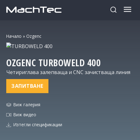
Начало
»
Ozgenc
OZGENC
TURBOWELD 400
Четириглава залепваща и CNC зачистваща линия
ЗАПИТВАНЕ
Виж галерия
Виж видео
Изтегли спецификации