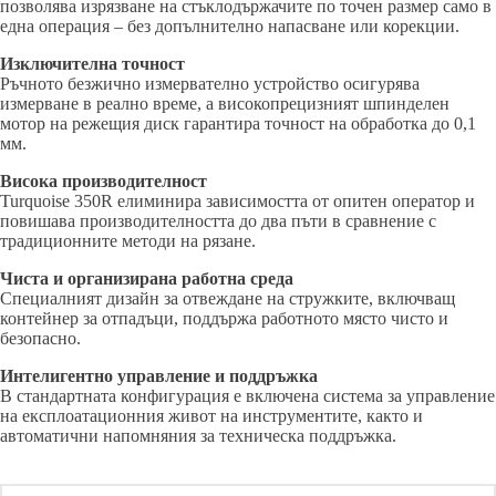
позволява изрязване на стъклодържачите по точен размер само в
една операция – без допълнително напасване или корекции.
Изключителна точност
Ръчното безжично измервателно устройство осигурява
измерване в реално време, а високопрецизният шпинделен
мотор на режещия диск гарантира точност на обработка до 0,1
мм.
Висока производителност
Turquoise 350R елиминира зависимостта от опитен оператор и
повишава производителността до два пъти в сравнение с
традиционните методи на рязане.
Чиста и организирана работна среда
Специалният дизайн за отвеждане на стружките, включващ
контейнер за отпадъци, поддържа работното място чисто и
безопасно.
Интелигентно управление и поддръжка
В стандартната конфигурация е включена система за управление
на експлоатационния живот на инструментите, както и
автоматични напомняния за техническа поддръжка.