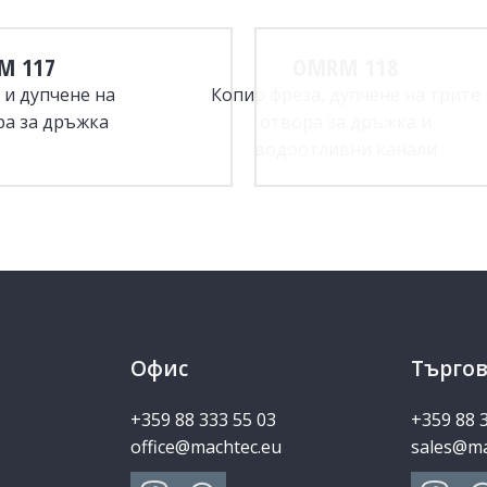
M 117
OMRM 118
 и дупчене на
Копир фреза, дупчене на трите
ра за дръжка
отвора за дръжка и
водоотливни канали
Офис
Търгов
+359 88 333 55 03
+359 88 
office@machtec.eu
sales@ma