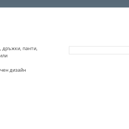
, дръжки, панти,
или
ичен дизайн