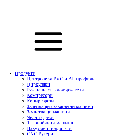
Продукти
Центрове за PVC и AL профили
Циркуляри
Рязане на стъклодържатели
Компресори
Копир фрези
Залепващи / заваръчни машини
Зачистващи машини
Челни фрези
Ъглонабивни машини
Вакуумни повдигачи
CNC Рутери