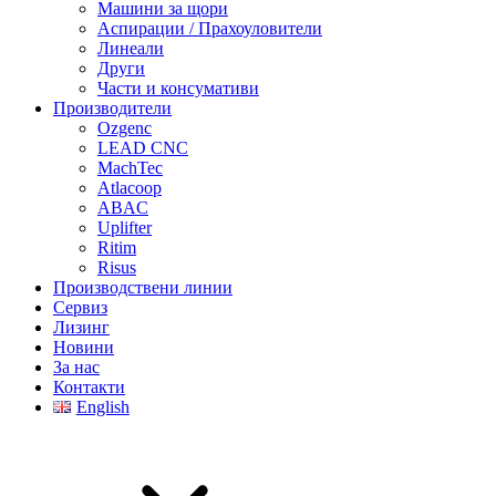
Машини за щори
Аспирации / Прахоуловители
Линеали
Други
Части и консумативи
Производители
Ozgenc
LEAD CNC
MachTec
Atlacoop
ABAC
Uplifter
Ritim
Risus
Производствени линии
Сервиз
Лизинг
Новини
За нас
Контакти
English