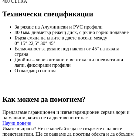
Технически спецификации
За рязане на Алуминиеви и PVC профили
400 мм. диаметър режещ диск, с ръчно горно подаване
Бърза смяна на ъглите в двете посоки между
0°-15°-22,5°-30°-45°
Възможност за рязане под наклон от 45° на лявата
страна
Двойни – хоризонтални и вертикални пневматични
лапи, фиксиращи профили
Охлаждаща система
Как можем да помогнем?
Предлагаме гаранционен и извънгаранционен сервиз дори и
на машини, които не са доставени от нас.
Научи повече
Имате въпроси? Не се колебайте да се свържете с нашите
представители. Ще се радваме да посетим обекта и да обсъдим