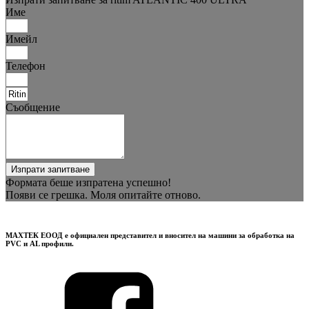
Име
Имейл
Телефон
Съобщение
Изпрати запитване
Формата беше изпратена успешно!
Появи се грешка. Моля опитайте отново.
МАХТЕК ЕООД е официален представител и вносител на машини за обработка на
PVC и AL профили.