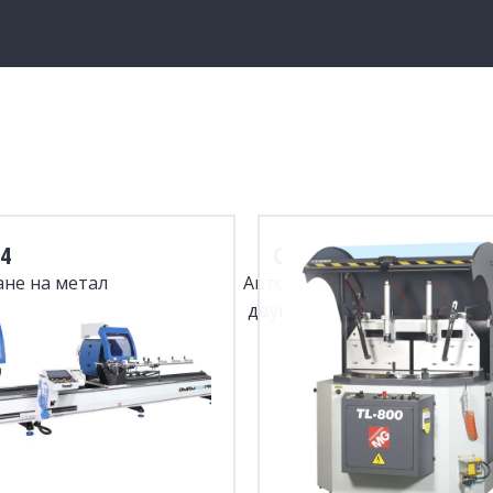
4
OMRM 133 PRO
ане на метал
Автоматичен дигитален
двуглав циркуляр Ø600