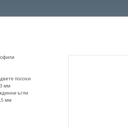
рофили
 в двете посоки
23 мм
еждинни ъгли
,5 мм