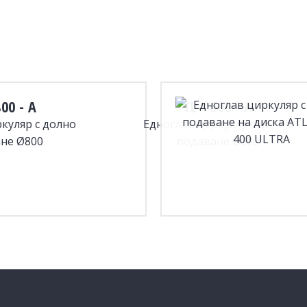
800 - A
TL - 600 - A
куляр с долно
Едноглав циркуляр с долно
не Ø800
подаване Ø600