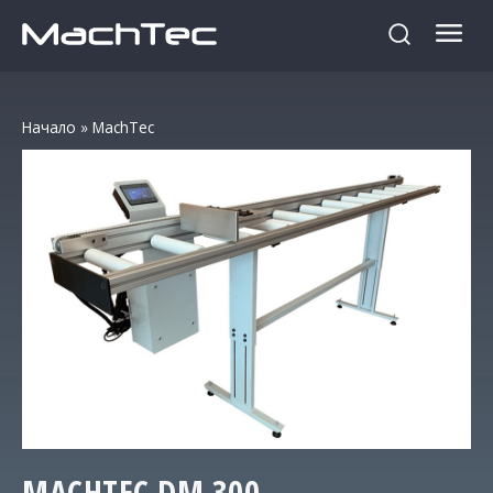
Начало
»
MachTec
MACHTEC
DМ 300