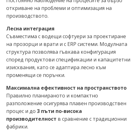
Постоянно наблюдение на процесите за бързо
откриване на проблеми и оптимизация на
производството.
Лесна интеграция
Съвместима с водещи софтуери за проектиране
на прозорци и врати и с ERP системи. Модулната
структура позволява гъвкава конфигурация
според продуктови спецификации и капацитетни
изисквания, като се адаптира лесно към
променящи се поръчки.
Максимална ефективност на пространството
Правилно планираното и компактно
разположение осигурява плавен производствен
процес и до
3 пъти по-висока
производителност
в сравнение с традиционни
фабрики.