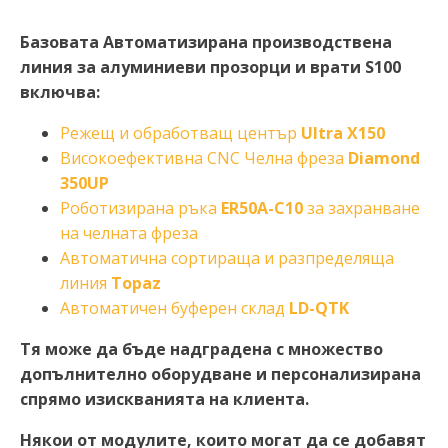
Базовата Автоматизирана производствена
линия за алуминиеви прозорци и врати
S
100
включва:
Режещ и обработващ център
Ultra X150
Високоефективна CNC Челна фреза
Diamond
350
UP
Роботизирана ръка
ER50A-C10
за захранване
на челната фреза
Автоматична сортираща и разпределяща
линия
Topaz
Автоматичен буферен склад
LD-QTK
Тя може да бъде надградена с множество
допълнително оборудване и персонализирана
спрямо изискванията на клиента.
Някои от модулите, които могат да се добавят