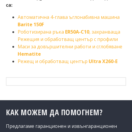
са:
Автоматична 4-глава ъглонабивна машина
Barite
150
F
Роботизирана ръка
ER50A-C10
, захранваща
Режещия и обработващ център с профили
Маси за довършителни работи и сглобяване
Hematite
Режещ и обработващ център
Ultra X260-
E
КАК МОЖЕМ ДА ПОМОГНЕМ?
Предлагаме гаранционен и извънгаранционен