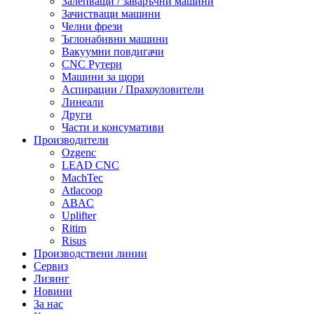
Залепващи / заваръчни машини
Зачистващи машини
Челни фрези
Ъглонабивни машини
Вакуумни повдигачи
CNC Рутери
Машини за щори
Аспирации / Прахоуловители
Линеали
Други
Части и консумативи
Производители
Ozgenc
LEAD CNC
MachTec
Atlacoop
ABAC
Uplifter
Ritim
Risus
Производствени линии
Сервиз
Лизинг
Новини
За нас