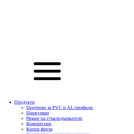
Продукти
Центрове за PVC и AL профили
Циркуляри
Рязане на стъклодържатели
Компресори
Копир фрези