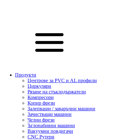
Продукти
Центрове за PVC и AL профили
Циркуляри
Рязане на стъклодържатели
Компресори
Копир фрези
Залепващи / заваръчни машини
Зачистващи машини
Челни фрези
Ъглонабивни машини
Вакуумни повдигачи
CNC Рутери