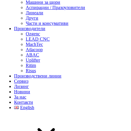
Машини за щори
Аспирации / Прахоуловители
Линеали
Други
Части и консумативи
Производители
Ozgenc
LEAD CNC
MachTec
Atlacoop
ABAC
Uplifter
Ritim
Risus
Производствени линии
Сервиз
Лизинг
Новини
За нас
Контакти
English