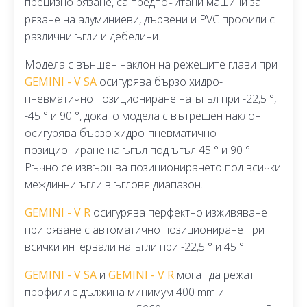
прецизно рязане, са предпочитани машини за
рязане на алуминиеви, дървени и PVC профили с
различни ъгли и дебелини.
Модела с външен наклон на режещите глави при
GEMINI - V SA
осигурява бързо хидро-
пневматично позициониране на ъгъл при -22,5 °,
-45 ° и 90 °, докато модела с вътрешен наклон
осигурява бързо хидро-пневматично
позициониране на ъгъл под ъгъл 45 ° и 90 °.
Ръчно се извършва позиционирането под всички
междинни ъгли в ъгловя диапазон.
GEMINI - V R
осигурява перфектно изживяване
при рязане с автоматично позициониране при
всички интервали на ъгли при -22,5 ° и 45 °.
GEMINI - V SA
и
GEMINI - V R
могат да режат
профили с дължина минимум 400 mm и